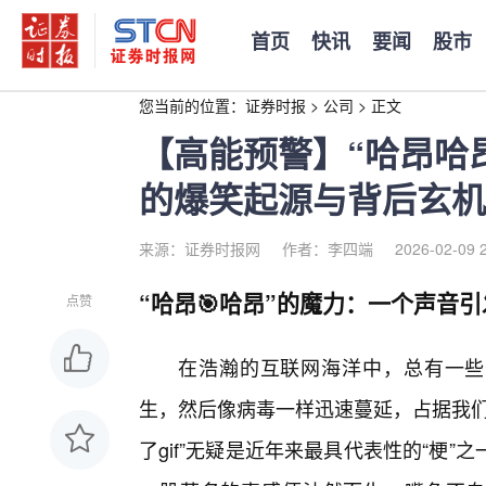
首页
快讯
要闻
股市
您当前的位置：
证券时报
>
公司
>
正文
【高能预警】“哈昂哈昂
的爆笑起源与背后玄机
来源：证券时报网
作者：李四端
2026-02-09 
“哈昂🎯哈昂”的魔力：一个声音
点赞
在浩瀚的互联网海洋中，总有一些奇
生，然后像病毒一样迅速蔓延，占据我们
了gif”无疑是近年来最具代表性的“梗