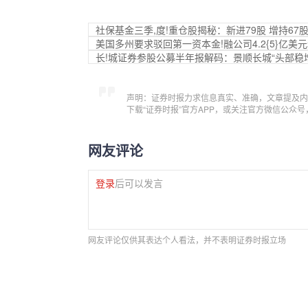
社保基金三季,度!重仓股揭秘：新进79股 增持67
美国多州要求驳回第一资本金!融公司4.2{5}亿美
长!城证券参股公募半年报解码：景顺长城“头部稳增
声明：证券时报力求信息真实、准确，文章提及内
下载“证券时报”官方APP，或关注官方微信公众
网友评论
登录
后可以发言
网友评论仅供其表达个人看法，并不表明证券时报立场